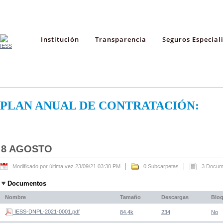
Institución
Transparencia
Seguros Especial
PLAN ANUAL DE CONTRATACIÓN:
8 AGOSTO
Modificado por última vez 23/09/21 03:30 PM
0 Subcarpetas
3 Docum
Documentos
Nombre
Tamaño
Descargas
Blo
IESS-DNPL-2021-0001.pdf
84,4k
234
No