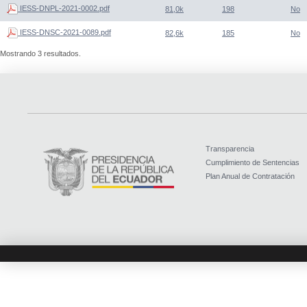
IESS-DNPL-2021-0002.pdf
81,0k
198
No
IESS-DNSC-2021-0089.pdf
82,6k
185
No
Mostrando 3 resultados.
Transparencia
Cumplimiento de Sentencias
Plan Anual de Contratación