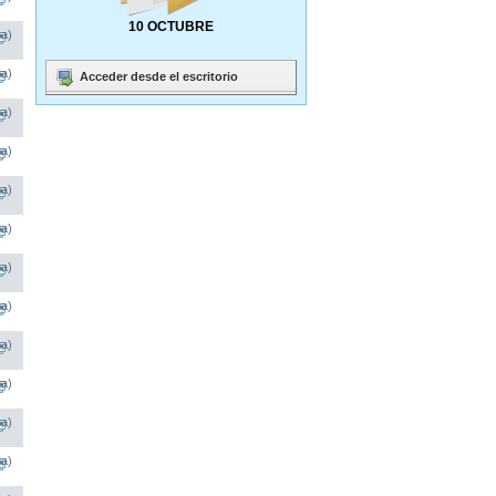
10 OCTUBRE
na)
na)
Acceder desde el escritorio
na)
na)
na)
na)
na)
na)
na)
na)
na)
na)