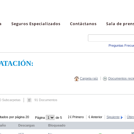
a
Seguros Especializados
Contáctanos
Sala de pren
Preguntas Frecu
ATACIÓN:
Carpeta raíz
Documentos reci
0 Subcarpetas
91 Documentos
tados por página 20
Primero
Anterior
Siguiente
Últi
Página
de 5
año
Descargas
Bloqueado
(Abre una nueva venta