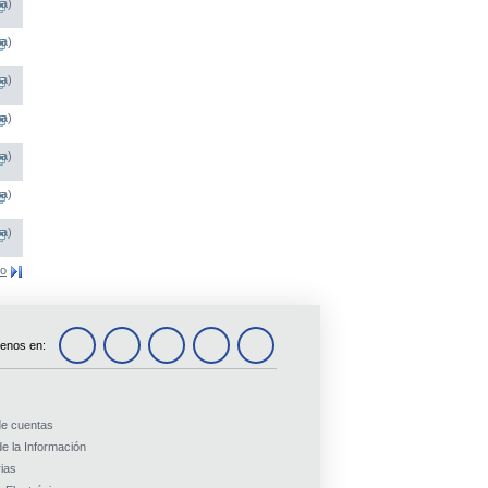
na)
na)
na)
na)
na)
na)
na)
mo
enos en:
de cuentas
e la Información
ias