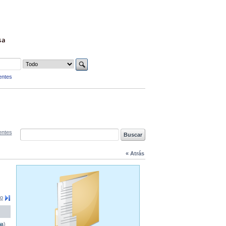
sa
entes
entes
« Atrás
mo
na)