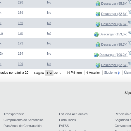
(Abre una nueva venta
k
228
No
Descargar (85,6k)
(Abre una nueva venta
k
169
No
Descargar (82,6k)
(Abre una nueva venta
k
166
No
Descargar (86,6k)
(Abre una nueva venta
5k
170
No
Descargar (153,5k)
(Abre una nueva venta
k
173
No
Descargar (98,7k)
(Abre una nueva venta
2k
154
No
Descargar (100,2k)
(Abre una nueva venta
k
199
No
Descargar (82,5k)
tados por página 20
Primero
Anterior
Siguiente
Últi
Página
de 5
Sígu
Transparencia
Estudios Actuariales
Rendición 
Cumplimiento de Sentencias
Formularios
Seguridad d
Plan Anual de Contratación
PATSS
Convocator