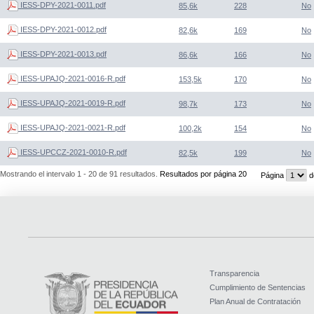
IESS-DPY-2021-0011.pdf
85,6k
228
No
IESS-DPY-2021-0012.pdf
82,6k
169
No
IESS-DPY-2021-0013.pdf
86,6k
166
No
IESS-UPAJQ-2021-0016-R.pdf
153,5k
170
No
IESS-UPAJQ-2021-0019-R.pdf
98,7k
173
No
IESS-UPAJQ-2021-0021-R.pdf
100,2k
154
No
IESS-UPCCZ-2021-0010-R.pdf
82,5k
199
No
Mostrando el intervalo 1 - 20 de 91 resultados.
Resultados por página 20
Página
d
Transparencia
Cumplimiento de Sentencias
Plan Anual de Contratación