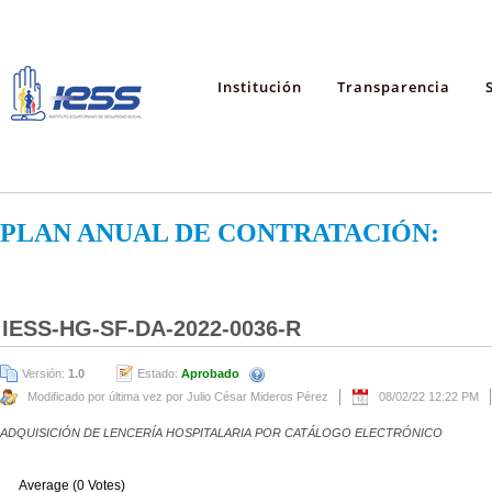
Institución
Transparencia
PLAN ANUAL DE CONTRATACIÓN:
IESS-HG-SF-DA-2022-0036-R
Versión:
1.0
Estado:
Aprobado
Modificado por última vez por Julio César Mideros Pérez
08/02/22 12:22 PM
ADQUISICIÓN DE LENCERÍA HOSPITALARIA POR CATÁLOGO ELECTRÓNICO
Average (0 Votes)