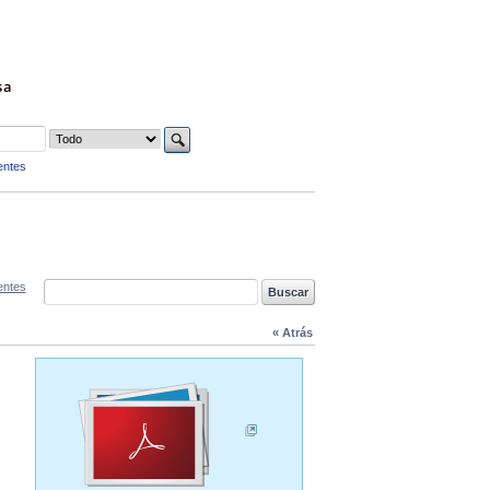
sa
entes
entes
« Atrás