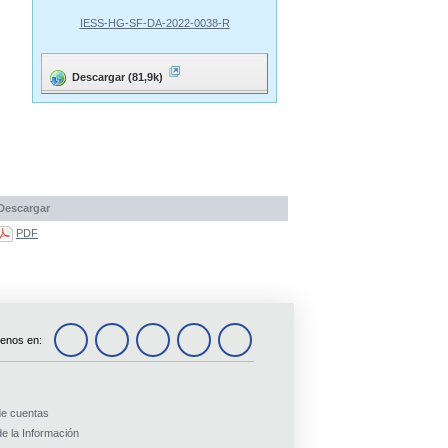
IESS-HG-SF-DA-2022-0038-R
Descargar (81,9k)
Descargar
PDF
enos en:
de cuentas
e la Información