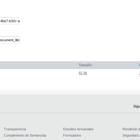
Tamaño
81,9k
Sígu
Transparencia
Estudios Actuariales
Rendición 
Cumplimiento de Sentencias
Formularios
Seguridad d