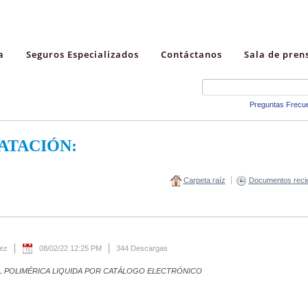
a
Seguros Especializados
Contáctanos
Sala de pren
Preguntas Frecu
ATACIÓN:
Carpeta raíz
Documentos reci
rez
08/02/22 12:25 PM
344 Descargas
L POLIMÉRICA LIQUIDA POR CATÁLOGO ELECTRÓNICO