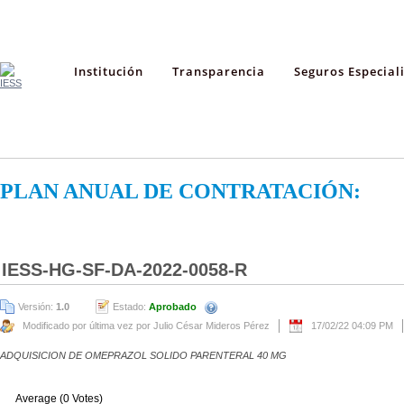
Institución
Transparencia
Seguros Especial
PLAN ANUAL DE CONTRATACIÓN:
IESS-HG-SF-DA-2022-0058-R
Versión:
1.0
Estado:
Aprobado
Modificado por última vez por Julio César Mideros Pérez
17/02/22 04:09 PM
ADQUISICION DE OMEPRAZOL SOLIDO PARENTERAL 40 MG
Average (0 Votes)