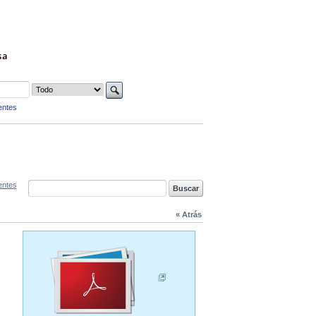
sa
entes
entes
« Atrás