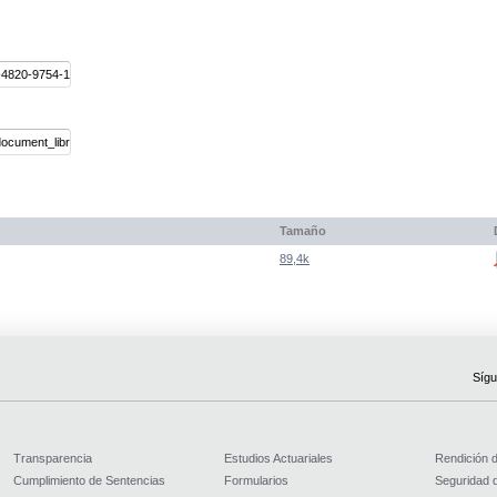
Tamaño
89,4k
Sígu
Transparencia
Estudios Actuariales
Rendición 
Cumplimiento de Sentencias
Formularios
Seguridad d