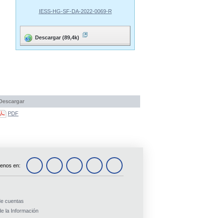
IESS-HG-SF-DA-2022-0069-R
Descargar (89,4k)
Descargar
PDF
enos en:
de cuentas
e la Información