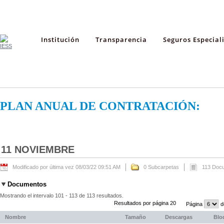
Institución
Transparencia
Seguros Especial
PLAN ANUAL DE CONTRATACIÓN:
11 NOVIEMBRE
Modificado por última vez 08/03/22 09:51 AM
0 Subcarpetas
113 Doc
Documentos
Mostrando el intervalo 101 - 113 de 113 resultados.
Resultados por página 20
Página
d
Nombre
Tamaño
Descargas
Blo