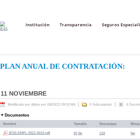
Institución
Transparencia
Seguros Especial
PLAN ANUAL DE CONTRATACIÓN:
11 NOVIEMBRE
Modificado por última vez 08/03/22 09:52 AM
0 Subcarpetas
6 Docum
Documentos
Nombre
Tamaño
Descargas
Bloq
IESS-DNPL-2021-0015.pdf
87,6k
218
No