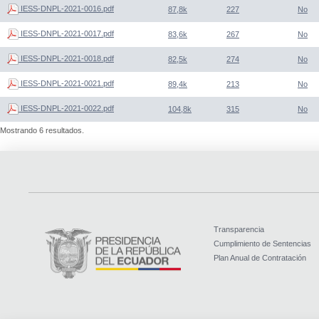
IESS-DNPL-2021-0016.pdf
87,8k
227
No
IESS-DNPL-2021-0017.pdf
83,6k
267
No
IESS-DNPL-2021-0018.pdf
82,5k
274
No
IESS-DNPL-2021-0021.pdf
89,4k
213
No
IESS-DNPL-2021-0022.pdf
104,8k
315
No
Mostrando 6 resultados.
Transparencia
Cumplimiento de Sentencias
Plan Anual de Contratación