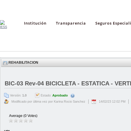
Institución
Transparencia
Seguros Especial
REHABILITACION
BIC-03 Rev-04 BICICLETA - ESTATICA - VERT
Versión:
1.0
Estado:
Aprobado
Modificado por última vez por Karina Rocio Sanchez
14/02/23 12:02 PM
Average (0 Votes)