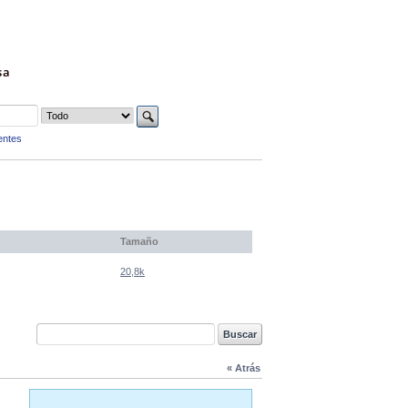
sa
entes
Tamaño
20,8k
« Atrás