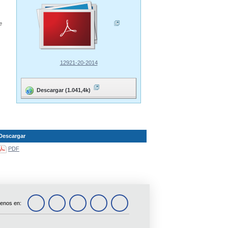
e
12921-20-2014
Descargar (1.041,4k)
Descargar
PDF
enos en: