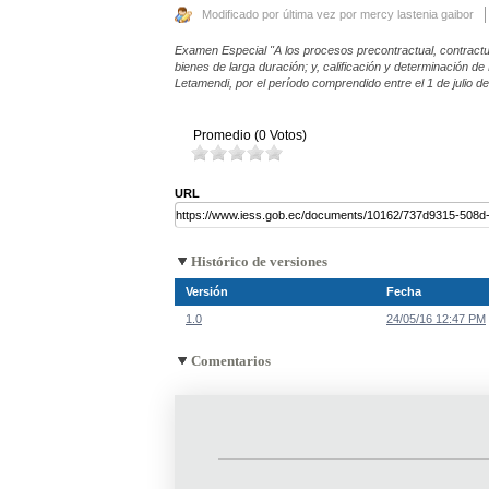
Modificado por última vez por mercy lastenia gaibor
Examen Especial "A los procesos precontractual, contractua
bienes de larga duración; y, calificación y determinación 
Letamendi, por el período comprendido entre el 1 de julio d
Promedio (0 Votos)
URL
Histórico de versiones
Versión
Fecha
1.0
24/05/16 12:47 PM
Comentarios