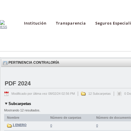
Institución
Transparencia
Seguros Especial
PERTINENCIA CONTRALORÍA
PDF 2024
Modificado por última vez 08/02/24 02:56 PM
12 Subcarpetas
0 D
Subcarpetas
Mostrando 12 resultados.
Nombre
Número de carpetas
Número de document
1 ENERO
0
0