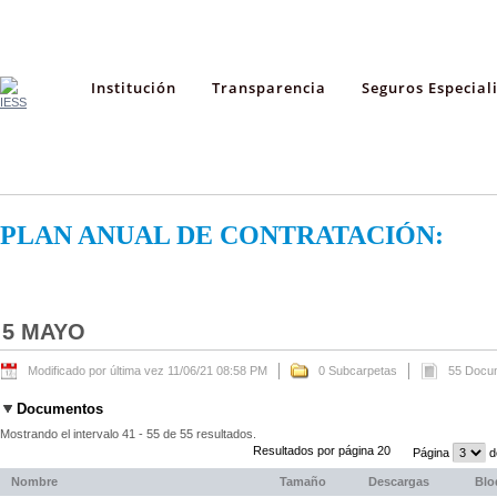
Institución
Transparencia
Seguros Especial
PLAN ANUAL DE CONTRATACIÓN:
5 MAYO
Modificado por última vez 11/06/21 08:58 PM
0 Subcarpetas
55 Docu
Documentos
Mostrando el intervalo 41 - 55 de 55 resultados.
Resultados por página 20
Página
d
Nombre
Tamaño
Descargas
Blo