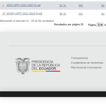
IESS-UPPY-2021-0007-R.pdf
82,7k
359
No
IESSP-UPPT-2021-0023-R.pdf
88,7k
241
No
Mostrando el intervalo 41 - 55 de 55 resultados.
Resultados por página 20
Página
d
Transparencia
Cumplimiento de Sentencias
Plan Anual de Contratación