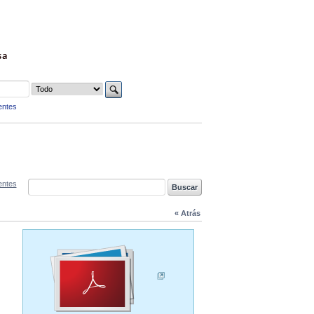
sa
entes
entes
« Atrás