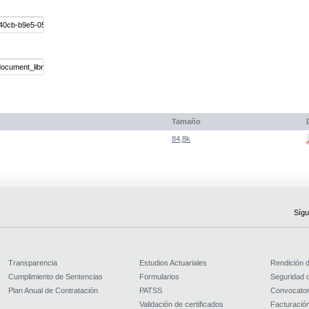
Tamaño
84,8k
Sígu
Transparencia
Estudios Actuariales
Rendición 
Cumplimiento de Sentencias
Formularios
Seguridad d
Plan Anual de Contratación
PATSS
Convocator
Validación de certificados
Facturación