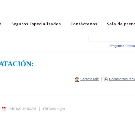
a
Seguros Especializados
Contáctanos
Sala de pren
Preguntas Frecu
ATACIÓN:
Carpeta raíz
Documentos reci
24/11/21 10:03 AM
178 Descargas