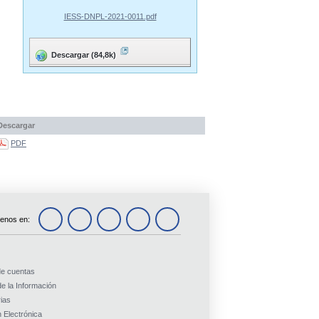
IESS-DNPL-2021-0011.pdf
Descargar (84,8k)
Descargar
PDF
enos en:
de cuentas
e la Información
ias
 Electrónica