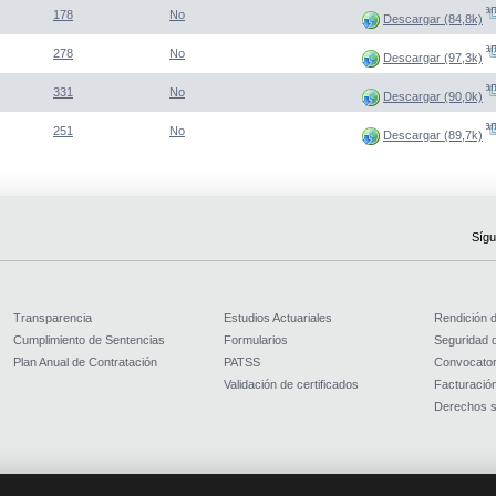
(Abre una nueva venta
178
No
Descargar (84,8k)
(Abre una nueva venta
278
No
Descargar (97,3k)
(Abre una nueva venta
331
No
Descargar (90,0k)
(Abre una nueva venta
251
No
Descargar (89,7k)
Sígu
Transparencia
Estudios Actuariales
Rendición 
Cumplimiento de Sentencias
Formularios
Seguridad d
Plan Anual de Contratación
PATSS
Convocator
Validación de certificados
Facturación
Derechos s