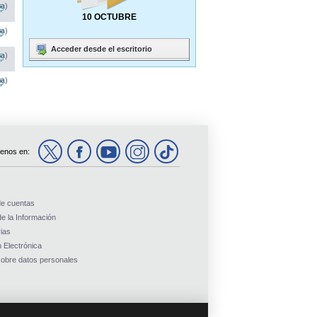
na)
10 OCTUBRE
na)
Acceder desde el escritorio
na)
na)
enos en:
de cuentas
e la Información
ias
 Electrónica
obre datos personales