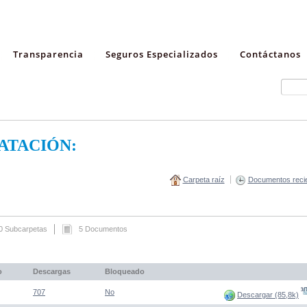
Transparencia
Seguros Especializados
Contáctanos
ATACIÓN:
Carpeta raíz
Documentos reci
0 Subcarpetas
5 Documentos
o
Descargas
Bloqueado
(Abre una nueva venta
707
No
Descargar (85,8k)