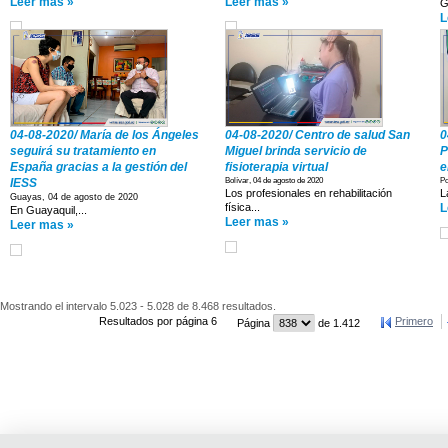
Leer mas »
Leer mas »
G
L
04-08-2020/ María de los Ángeles
04-08-2020/ Centro de salud San
0
seguirá su tratamiento en
Miguel brinda servicio de
P
España gracias a la gestión del
fisioterapia virtual
e
IESS
Bolívar, 04 de agosto de 2020
Po
Los profesionales en rehabilitación
L
Guayas, 04 de agosto de 2020
física...
L
En Guayaquil,...
Leer mas »
Leer mas »
Mostrando el intervalo 5.023 - 5.028 de 8.468 resultados.
Resultados por página 6
Primero
Página
de 1.412