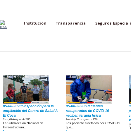
Institución
Transparencia
Seguros Especial
Boletines
Videos
05-08-2020/ Inspección para la
05-08-2020/ Pacientes
0
ampliación del Centro de Salud A
recuperados de COVID 19
p
El Coca
reciben terapia física
c
Coca, 05 de Agosto de 2020
Portoviejo, 05 de agosto de 2020
V
La Subdirección Nacional de
Los paciente afectados por COVID-19
Qu
Infraestructura...
que...
D