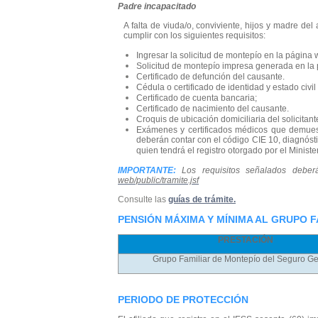
Padre incapacitado
A falta de viuda/o, conviviente, hijos y madre d
cumplir con los siguientes requisitos:
Ingresar la solicitud de montepío en la página
Solicitud de montepío impresa generada en la
Certificado de defunción del causante.
Cédula o certificado de identidad y estado civil
Certificado de cuenta bancaria;
Certificado de nacimiento del causante.
Croquis de ubicación domiciliaria del solicitan
Exámenes y certificados médicos que demuest
deberán contar con el código CIE 10, diagnóstic
quien tendrá el registro otorgado por el Ministe
IMPORTANTE:
Los requisitos señalados deberán
web/public/tramite.jsf
Consulte las
guías de trámite.
PENSIÓN MÁXIMA Y MÍNIMA AL GRUPO F
PRESTACIÓN
Grupo Familiar de Montepío del Seguro Ge
PERIODO DE PROTECCIÓN