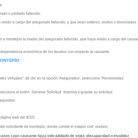
o.
iado o jubilado fallecido.
 vivido a cargo del asegurado fallecido, y que sean solteros, viudos o divorciados.
echo a montepío la madre del asegurado fallecido, que haya vivido a cargo del causa
e dependencia económica de los deudos con respecto al causante.
MONTEPÍO
ites Virtuales", dé clic en la opción 'Asegurados', seleccione 'Pensionistas'.
eleccione el botón ´Generar Solicitud'. Imprima y guarde su solicitud.
equisitos:
 página web del IESS.
 del solicitante de montepío, donde conste el estado civil: viuda/o;
casos cuyo causante haya sido jubilado de vejez, discapacidad o invalidez
.