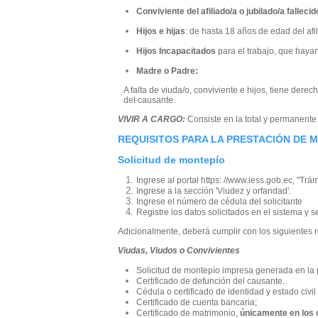
Conviviente del afiliado/a o jubilado/a fallecid
Hijos e hijas
: de hasta 18 años de edad del afil
Hijos Incapacitados
para el trabajo, que hayan
Madre o Padre:
A falta de viuda/o, conviviente e hijos, tiene der
del causante.
VIVIR A CARGO:
Consiste en la total y permanent
REQUISITOS PARA LA PRESTACIÓN DE 
Solicitud de montepío
Ingrese al portal https: //www.iess.gob.ec, "Trám
Ingrese a la sección 'Viudez y orfandad'.
Ingrese el número de cédula del solicitante
Registre los datos solicitados en el sistema y s
Adicionalmente, deberá cumplir con los siguientes r
Viudas, Viudos o Convivientes
Solicitud de montepío impresa generada en la
Certificado de defunción del causante.
Cédula o certificado de identidad y estado civil
Certificado de cuenta bancaria;
Certificado de matrimonio,
únicamente en los 