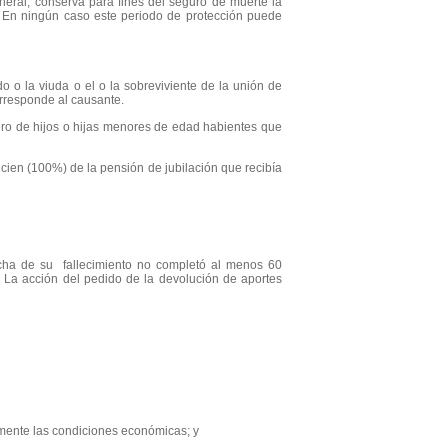
neral, conserva para fines del seguro de muerte la
. En ningún caso este periodo de protección puede
o o la viuda o el o la sobreviviente de la unión de
la renta que le corresponde al causante.
ero de hijos o hijas menores de edad habientes que
r cien (100%) de la pensión de jubilación que recibía
echa de su fallecimiento no completó al menos 60
 La acción del pedido de la devolución de aportes
mente las condiciones económicas; y