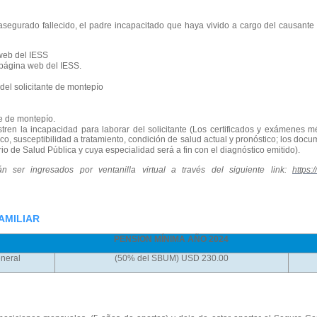
el asegurado fallecido, el padre incapacitado que haya vivido a cargo del causan
 web del IESS
 página web del IESS.
 del solicitante de montepío
te de montepío.
ren la incapacidad para laborar del solicitante (Los certificados y exámenes 
o, susceptibilidad a tratamiento, condición de salud actual y pronóstico; los docu
rio de Salud Pública y cuya especialidad será a fin con el diagnóstico emitido).
 ser ingresados por ventanilla virtual a través del siguiente link:
https:
AMILIAR
PENSION MÍNIMA AÑO 2024
neral
(50% del SBUM) USD 230.00