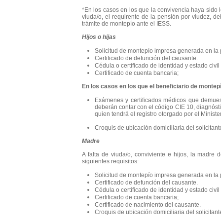
*En los casos en los que la convivencia haya sido l
viuda/o, el requirente de la pensión por viudez, deb
trámite de montepío ante el IESS.
Hijos o hijas
Solicitud de montepío impresa generada en la
Certificado de defunción del causante.
Cédula o certificado de identidad y estado civil
Certificado de cuenta bancaria;
En los casos en los que el beneficiario de monte
Exámenes y certificados médicos que demuest
deberán contar con el código CIE 10, diagnóstic
quien tendrá el registro otorgado por el Ministe
Croquis de ubicación domiciliaria del solicitan
Madre
A falta de viuda/o, conviviente e hijos, la madr
siguientes requisitos:
Solicitud de montepío impresa generada en la
Certificado de defunción del causante.
Cédula o certificado de identidad y estado civil
Certificado de cuenta bancaria;
Certificado de nacimiento del causante.
Croquis de ubicación domiciliaria del solicitan