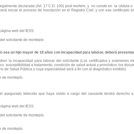
egalmente declarada (Art. 17 C.D. 100) post mortem, y no conste en la cédula o cert
erá iniciar el proceso de inscripción en el Registro Civil; y con ese certificado 
 página web del IESS.
 del solicitante de montepío
pío sea un hijo mayor de 18 años con incapacidad para laborar, deberá present
ren la incapacidad para laborar del solicitante (Los certificados y exámenes 
o, susceptibilidad a tratamiento, condición de salud actual y pronóstico; los docu
rio de Salud Pública y cuya especialidad será a fin con el diagnóstico emitido).
te de montepío.
e del asegurado fallecido que haya vivido a cargo del causante tendrá derecho 
 página web del IESS.
 del solicitante de montepío.
te de montepío.