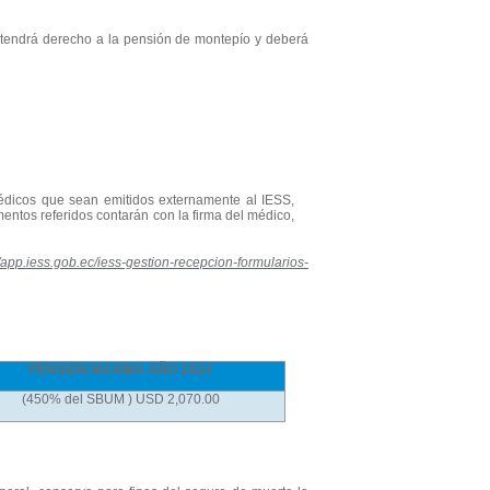
te tendrá derecho a la pensión de montepío y deberá
médicos que sean emitidos externamente al IESS,
mentos referidos contarán con la firma del médico,
//app.iess.gob.ec/iess-gestion-recepcion-formularios-
PENSION MAXIMA AÑO 2024
(450% del SBUM ) USD 2,070.00