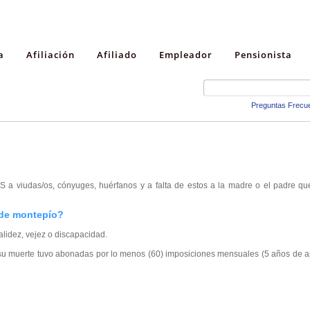
a
Afiliación
Afiliado
Empleador
Pensionista
Preguntas Frecu
S a viudas/os, cónyuges, huérfanos y a falta de estos a la madre o el padre q
 de montepío?
validez, vejez o discapacidad.
e su muerte tuvo abonadas por lo menos (60) imposiciones mensuales (5 años de 