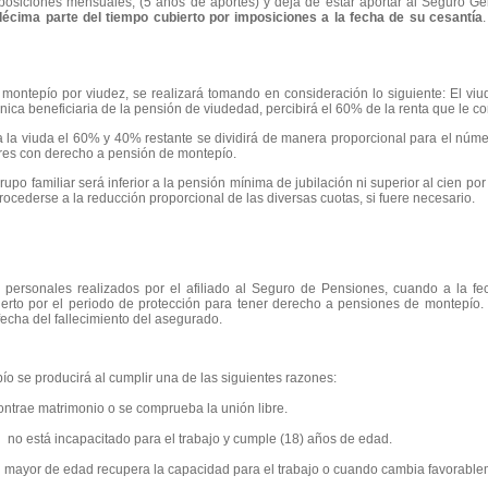
imposiciones mensuales, (5 años de aportes) y deja de estar aportar al Seguro Ge
 décima parte del tiempo cubierto por imposiciones a la fecha de su cesantía
montepío por viudez, se realizará tomando en consideración lo siguiente: El viud
o o única beneficiaria de la pensión de viudedad, percibirá el 60% de 
 a la viuda el 60% y 40% restante se dividirá de manera proporcional para el núm
padres con derecho a pensión de montepío.
upo familiar será inferior a la pensión mínima de jubilación ni superior al cien po
ocederse a la reducción proporcional de las diversas cuotas, si fuere necesario.
s personales realizados por el afiliado al Seguro de Pensiones, cuando a la f
ierto por el periodo de protección para tener derecho a pensiones de montepío.
echa del fallecimiento del asegurado.
ío se producirá al cumplir una de las siguientes razones:
ontrae matrimonio o se comprueba la unión libre.
 no está incapacitado para el trabajo y cumple (18) años de edad.
d mayor de edad recupera la capacidad para el trabajo o cuando cambia favorable