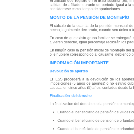
El afiliado que registre en el IESS sesenta (60) 
calidad de afiliado, durante un período
igual a la
considerarse como tiempo de aportaciones.
MONTO DE LA PENSIÓN DE MONTEPÍO
El cálculo de la cuantía de la pensión mensual de 
hecho, legalmente declarada, cuando sea únic
En caso de que exista grupo familiar se entregará
tuvieren derecho, igual porcentaje recibirán los 
En ningún caso la pensión inicial de montepío del gr
o le hubiere correspondido al causante, debiendo pr
INFORMACIÓN IMPORTANTE
Devolución de aportes
El IESS procederá a la devolución de los aporte
imposiciones (5 años de aportes) o no estuvo cub
caduca en cinco años (5) años, contados desde la f
Finalización del derecho
La finalización del derecho de la pensión de montep
Cuando el beneficiario de pensión de viudez c
Cuando el beneficiario de pensión de orfandad
Cuando el beneficiario de pensión de orfanda