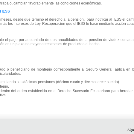
 trabajo, cambian favorablemente las condiciones económicas.
l IESS
 meses, desde que terminó el derecho a la pensión, para notificar al IESS el cambi
, más los intereses de Ley. Recuperación que el IESS lo hace mediante acción coact
iente el pago por adelantado de dos anualidades de la pensión de viudez contadas
ación en un plazo no mayor a tres meses de producido el hecho.
ilado o beneficiario de montepío correspondiente al Seguro General, aplica en l
ticularidades:
cumulando sus décimas pensiones (décimo cuarto y décimo tercer sueldo).
tepío.
 dentro del orden establecido en el Derecho Sucesorio Ecuatoriano para heredar (
iva.
Sígu