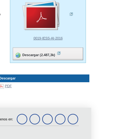
o
0019-IESS-AI-2016
Descargar (2.487,3k)
Descargar
PDF
enos en: