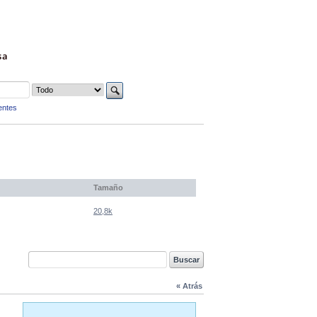
sa
entes
Tamaño
20,8k
« Atrás