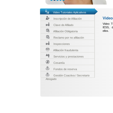
Video Tutoriales Aplicativos
Video
Inscripción de Afiliación
Video Tu
Clave de Afiliado
IESS, d
ellos.
Afiliación Obligatoria
Reclamo por no afiliación
Inspecciones
Afiliación fraudulenta
Servicios y prestaciones
Cesantía
Fondos de reserva
Gestión Coactiva / Secretario
Abogado